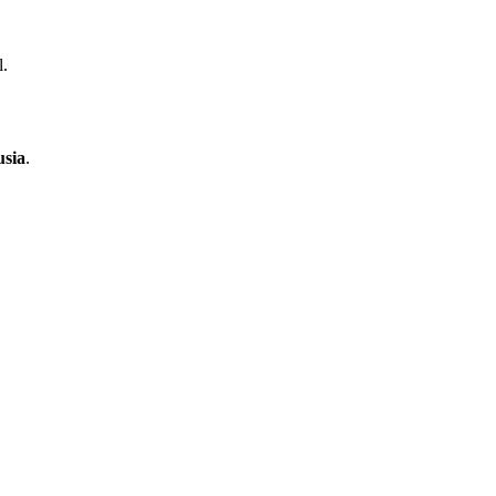
l.
sia
.