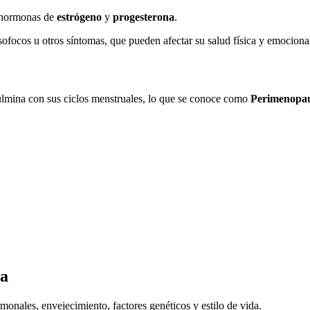
s hormonas de
estrógeno
y
progesterona
.
ofocos u otros síntomas, que pueden afectar su salud física y emociona
ulmina con sus ciclos menstruales, lo que se conoce como
Perimenopau
ia
onales, envejecimiento, factores genéticos y estilo de vida.