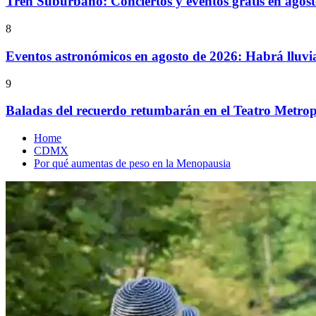
Tren Suburbano: Conciertos y eventos gratis en agos
8
Eventos astronómicos en agosto de 2026: Habrá lluvi
9
Baladas del recuerdo retumbarán en el Teatro Metrop
Home
CDMX
Por qué aumentas de peso en la Menopausia