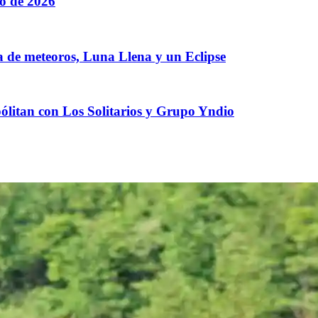
to de 2026
a de meteoros, Luna Llena y un Eclipse
ólitan con Los Solitarios y Grupo Yndio