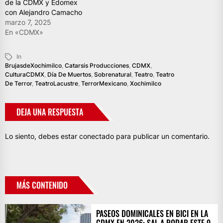
de la CDMX y Edomex
con Alejandro Camacho
marzo 7, 2025
En «CDMX»
In
BrujasdeXochimilco
,
Catarsis Producciones
,
CDMX
,
CulturaCDMX
,
Día De Muertos
,
Sobrenatural
,
Teatro
,
Teatro
De Terror
,
TeatroLacustre
,
TerrorMexicano
,
Xochimilco
DEJA UNA RESPUESTA
Lo siento, debes estar
conectado
para publicar un comentario.
MÁS CONTENIDO
PASEOS DOMINICALES EN BICI EN LA