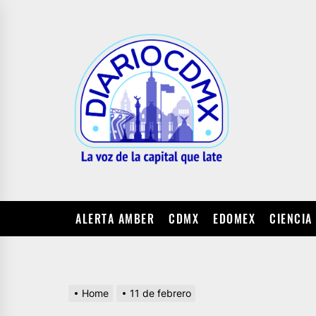
Skip
to
DIARIO
the
CDMX
content
ALERTA AMBER
CDMX
EDOMEX
CIENCIA
Home
11 de febrero