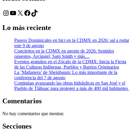
Instagram
YouTube
X
Facebook
TikTok
Lo más reciente
Paseos Dominicales en bici en la CDMX en 2026: sal a rodar
este 9 de agosto
Conciertos en la CDMX en agosto de 2026: Sentidos
opuestos, Arcángel, Sam Smith y más…
Eventos gratuitos en el Zócalo de la CDMX: Inicia la Fiesta
de las Culturas Indígenas, Pueblos y Barrios Originarios
La ‘Mañanera’ de Sheinbaum: Lo más importante de la
conferencia del 7 de agosto
Continúan avanzando las obras hidráulicas en San José y el
Pueblo de Tláhuac para proteger a más de 400 mil habitantes
Comentarios
No hay comentarios que mostrar.
Secciones