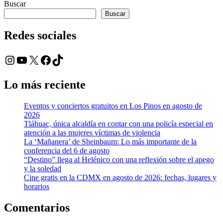
Buscar
Buscar
Redes sociales
Instagram
YouTube
X
Facebook
TikTok
Lo más reciente
Eventos y conciertos gratuitos en Los Pinos en agosto de
2026
Tláhuac, única alcaldía en contar con una policía especial en
atención a las mujeres víctimas de violencia
La ‘Mañanera’ de Sheinbaum: Lo más importante de la
conferencia del 6 de agosto
“Destino” llega al Helénico con una reflexión sobre el apego
y la soledad
Cine gratis en la CDMX en agosto de 2026: fechas, lugares y
horarios
Comentarios