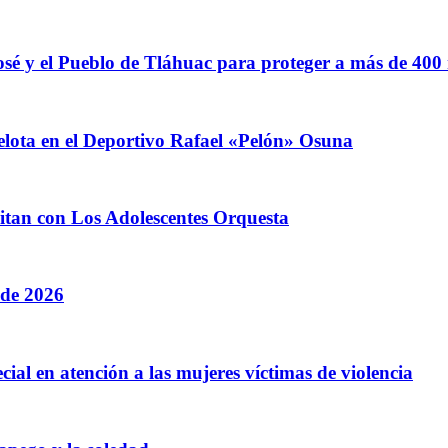
sé y el Pueblo de Tláhuac para proteger a más de 400
elota en el Deportivo Rafael «Pelón» Osuna
litan con Los Adolescentes Orquesta
 de 2026
cial en atención a las mujeres víctimas de violencia