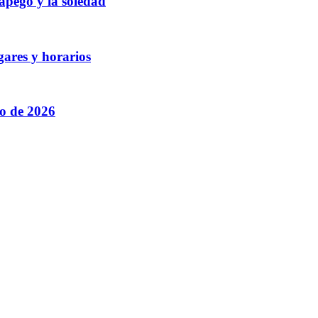
 apego y la soledad
gares y horarios
to de 2026