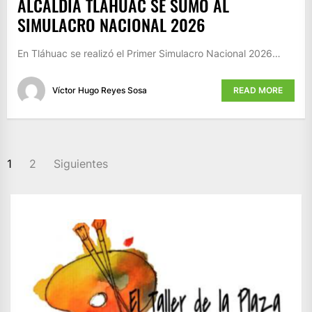
ALCALDÍA TLÁHUAC SE SUMÓ AL
SIMULACRO NACIONAL 2026
En Tláhuac se realizó el Primer Simulacro Nacional 2026…
Víctor Hugo Reyes Sosa
READ MORE
PAGINACIÓN
1
2
Siguientes
DE
ENTRADAS