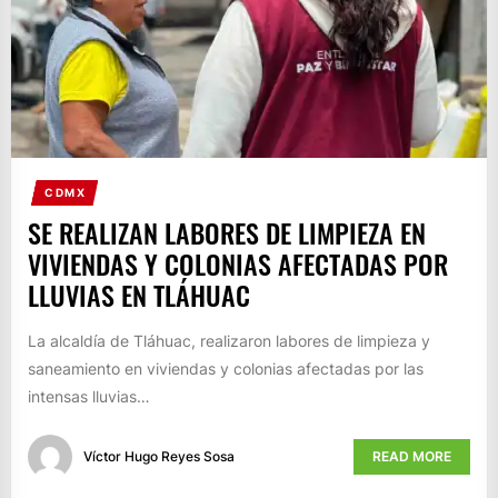
CDMX
SE REALIZAN LABORES DE LIMPIEZA EN
VIVIENDAS Y COLONIAS AFECTADAS POR
LLUVIAS EN TLÁHUAC
La alcaldía de Tláhuac, realizaron labores de limpieza y
saneamiento en viviendas y colonias afectadas por las
intensas lluvias…
Víctor Hugo Reyes Sosa
READ MORE