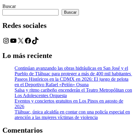
Buscar
Buscar
Redes sociales
Instagram
YouTube
X
Facebook
TikTok
Lo más reciente
Continúan avanzando las obras hidráulicas en San José y el
Pueblo de Tláhuac para proteger a más de 400 mil habitantes
Paseos Históricos en la CDMX en 2026: El juego de pelota
en el Deportivo Rafael «Pelón» Osuna
Salsa y ritmo caribeño encenderán el Teatro Metropólitan con
Los Adolescentes Orquesta
Eventos y conciertos gratuitos en Los Pinos en agosto de
2026
Tláhuac, única alcaldía en contar con una policía especial en
atención a las mujeres víctimas de violencia
Comentarios