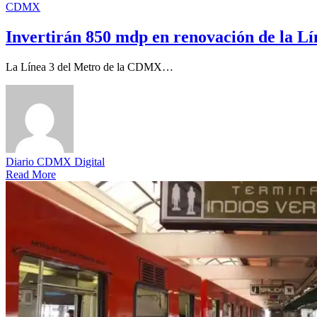
CDMX
Invertirán 850 mdp en renovación de la L
La Línea 3 del Metro de la CDMX…
Diario CDMX Digital
Read More