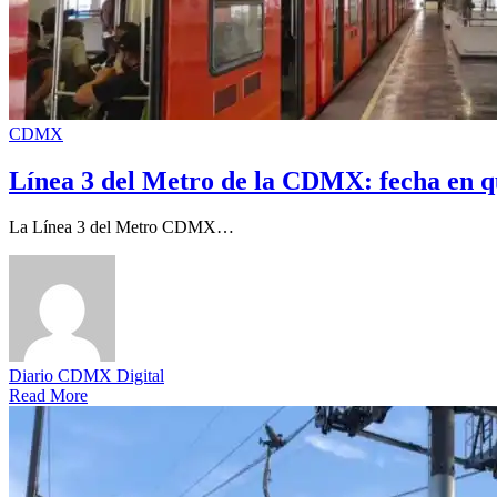
CDMX
Línea 3 del Metro de la CDMX: fecha en q
La Línea 3 del Metro CDMX…
Diario CDMX Digital
Read More