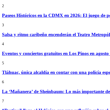
2
Paseos Históricos en la CDMX en 2026: El juego de p
3
Salsa y ritmo caribeño encenderán el Teatro Metropó
4
Eventos y conciertos gratuitos en Los Pinos en agosto
5
Tláhuac, única alcaldía en contar con una policía espe
6
La ‘Mañanera’ de Sheinbaum: Lo más importante de l
7