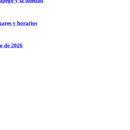
 apego y la soledad
gares y horarios
to de 2026