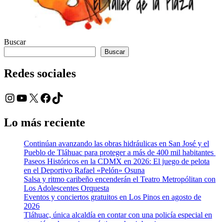
Buscar
Buscar
Redes sociales
Instagram
YouTube
X
Facebook
TikTok
Lo más reciente
Continúan avanzando las obras hidráulicas en San José y el
Pueblo de Tláhuac para proteger a más de 400 mil habitantes
Paseos Históricos en la CDMX en 2026: El juego de pelota
en el Deportivo Rafael «Pelón» Osuna
Salsa y ritmo caribeño encenderán el Teatro Metropólitan con
Los Adolescentes Orquesta
Eventos y conciertos gratuitos en Los Pinos en agosto de
2026
Tláhuac, única alcaldía en contar con una policía especial en