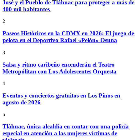
José y el Pueblo de Tláhuac para proteger a más de
400 mil habitantes
2
Paseos Históricos en la CDMX en 2026: El juego de
pelota en el Deportivo Rafael «Pelón» Osuna
3
Salsa y ritmo caribeño encenderán el Teatro
Metropólitan con Los Adolescentes Orquesta
4
Eventos y conciertos gratuitos en Los Pinos en
agosto de 2026
5
Tláhuac, única alcaldía en contar con una policía
especial en atención a las mujeres víctimas de