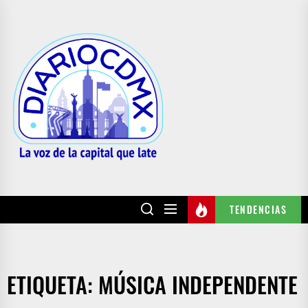
Skip
to
DIARIO
the
CDMX
content
TENDENCIAS
ETIQUETA:
MÚSICA INDEPENDENTE