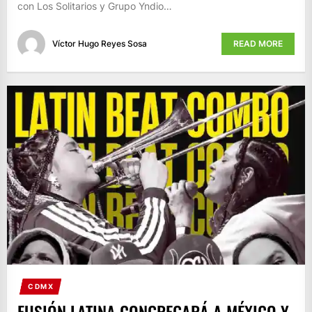
con Los Solitarios y Grupo Yndio…
Víctor Hugo Reyes Sosa
READ MORE
CDMX
FUSIÓN LATINA CONGREGARÁ A MÉXICO Y