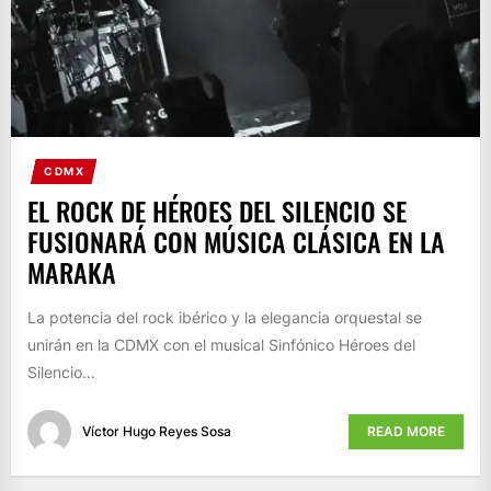
CDMX
EL ROCK DE HÉROES DEL SILENCIO SE
FUSIONARÁ CON MÚSICA CLÁSICA EN LA
MARAKA
La potencia del rock ibérico y la elegancia orquestal se
unirán en la CDMX con el musical Sinfónico Héroes del
Silencio…
Víctor Hugo Reyes Sosa
READ MORE