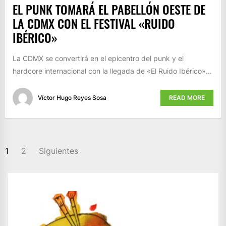
EL PUNK TOMARÁ EL PABELLÓN OESTE DE
LA CDMX CON EL FESTIVAL «RUIDO
IBÉRICO»
La CDMX se convertirá en el epicentro del punk y el
hardcore internacional con la llegada de «El Ruido Ibérico»…
Víctor Hugo Reyes Sosa
READ MORE
PAGINACIÓN
1
2
Siguientes
DE
ENTRADAS