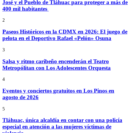
José y el Pueblo de Tláhuac para proteger a más de
400 mil habitantes
2
Paseos Históricos en la CDMX en 2026: El juego de
pelota en el Deportivo Rafael «Pelón» Osuna
3
Salsa y ritmo caribeño encenderán el Teatro
Metropólitan con Los Adolescentes Orquesta
4
Eventos y conciertos gratuitos en Los Pinos en
agosto de 2026
5
Tláhuac, única alcaldía en contar con una policía
especial en atención a las mujeres víctimas de