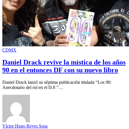
CDMX
Daniel Drack revive la mística de los años
90 en el entonces DF con su nuevo libro
Daniel Drack lanzó su séptima publicación titulada “Los 90:
Anecdotario del rol en el D.F.”…
Víctor Hugo Reyes Sosa