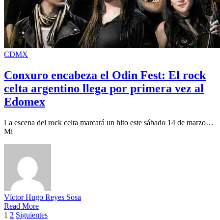
CDMX
Conxuro encabeza el Odin Fest: El rock
celta argentino llega por primera vez al
Edomex
La escena del rock celta marcará un hito este sábado 14 de marzo…
Mi
Víctor Hugo Reyes Sosa
Read More
Paginación
1
2
Siguientes