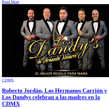
Read More
CDMX
Roberto Jordán, Los Hermanos Carrión y
Los Dandys celebran a las madres en la
CDMX