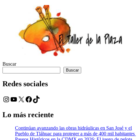
de
entradas
Buscar
Buscar
Redes sociales
Instagram
YouTube
X
Facebook
TikTok
Lo más reciente
Continúan avanzando las obras hidráulicas en San José y el
Pueblo de Tláhuac para proteger a más de 400 mil habitantes
Paseos Históricos en la CDMX en 2026: El juego de pelota