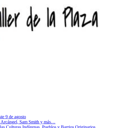
te 9 de agosto
s, Arcángel, Sam Smith y más…
las Culturas Indígenas, Pueblos y Barrios Originarios