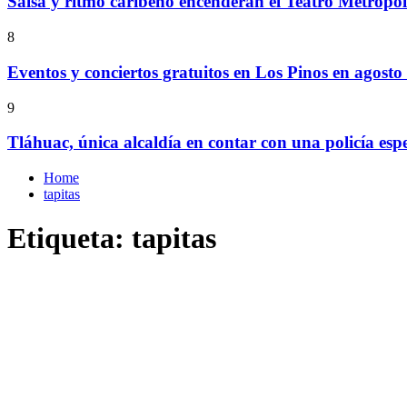
Salsa y ritmo caribeño encenderán el Teatro Metropó
8
Eventos y conciertos gratuitos en Los Pinos en agosto
9
Tláhuac, única alcaldía en contar con una policía espe
Home
tapitas
Etiqueta:
tapitas