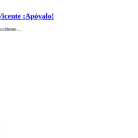
Vicente ¡Apóyalo!
 accidente…