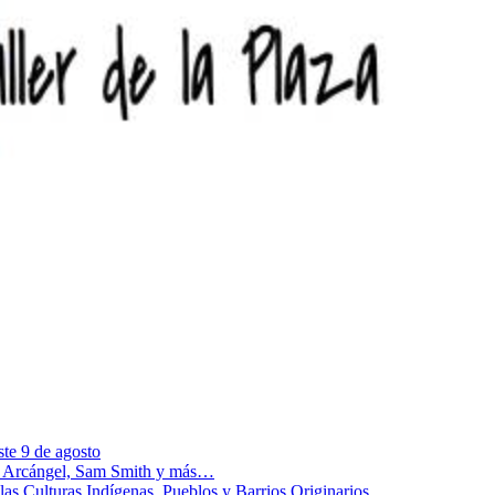
te 9 de agosto
s, Arcángel, Sam Smith y más…
las Culturas Indígenas, Pueblos y Barrios Originarios