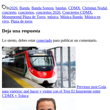
In
2026
,
Banda
,
Banda Sonora
,
bandas
,
CDMX
,
Christian Nodal
,
concierto
,
conciertos
,
conciertos 2026
,
Conciertos CDMX
,
Monumental Plaza de Toros
,
música
,
Música Banda
,
Música en
vivo
,
Plaza de toros
Deja una respuesta
Lo siento, debes estar
conectado
para publicar un comentario.
Previous post
Guía
para viajeros: qué hacer y visitar con el Tren El Insurgente entre
CDMX y Toluca