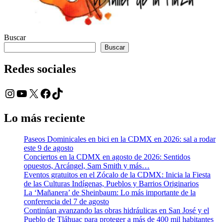
Buscar
Buscar
Redes sociales
Instagram
YouTube
X
Facebook
TikTok
Lo más reciente
Paseos Dominicales en bici en la CDMX en 2026: sal a rodar
este 9 de agosto
Conciertos en la CDMX en agosto de 2026: Sentidos
opuestos, Arcángel, Sam Smith y más…
Eventos gratuitos en el Zócalo de la CDMX: Inicia la Fiesta
de las Culturas Indígenas, Pueblos y Barrios Originarios
La ‘Mañanera’ de Sheinbaum: Lo más importante de la
conferencia del 7 de agosto
Continúan avanzando las obras hidráulicas en San José y el
Pueblo de Tláhuac para proteger a más de 400 mil habitantes