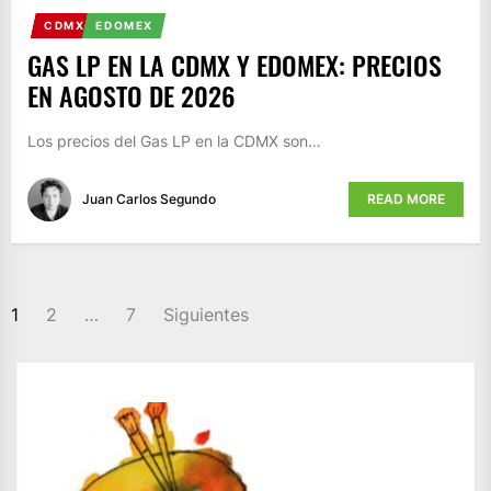
CDMX
EDOMEX
GAS LP EN LA CDMX Y EDOMEX: PRECIOS
EN AGOSTO DE 2026
Los precios del Gas LP en la CDMX son…
Juan Carlos Segundo
READ MORE
PAGINACIÓN
1
2
…
7
Siguientes
DE
ENTRADAS