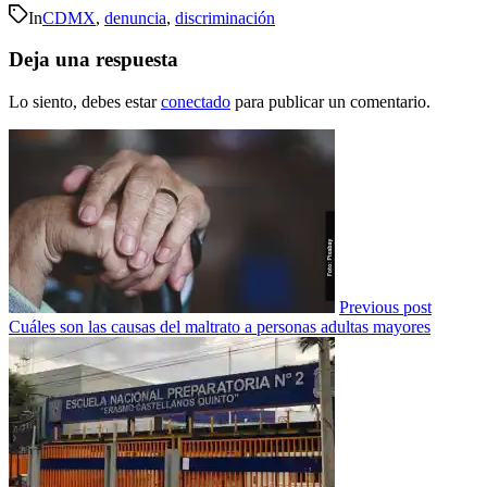
In
CDMX
,
denuncia
,
discriminación
Deja una respuesta
Lo siento, debes estar
conectado
para publicar un comentario.
Previous post
Cuáles son las causas del maltrato a personas adultas mayores