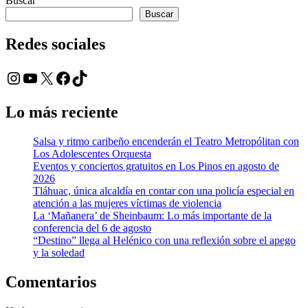
Buscar
Buscar
Redes sociales
Instagram
YouTube
X
Facebook
TikTok
Lo más reciente
Salsa y ritmo caribeño encenderán el Teatro Metropólitan con
Los Adolescentes Orquesta
Eventos y conciertos gratuitos en Los Pinos en agosto de
2026
Tláhuac, única alcaldía en contar con una policía especial en
atención a las mujeres víctimas de violencia
La ‘Mañanera’ de Sheinbaum: Lo más importante de la
conferencia del 6 de agosto
“Destino” llega al Helénico con una reflexión sobre el apego
y la soledad
Comentarios