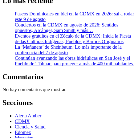
Lo más reciente
Paseos Dominicales en bici en la CDMX en 2026: sal a rodar
este 9 de agosto
Conciertos en la CDMX en agosto de 2026: Sentidos
opuestos, Arcángel, Sam Smith y más…
Eventos gratuitos en el Zócalo de la CDMX: Inicia la Fiesta
de las Culturas Indígenas, Pueblos y Barrios Originarios
La ‘Mañanera’ de Sheinbaum: Lo más importante de la
conferencia del 7 de agosto
Continúan avanzando las obras hidráulicas en San José y el
Pueblo de Tláhuac para proteger a más de 400 mil habitantes
Comentarios
No hay comentarios que mostrar.
Secciones
Alerta Amber
CDMX
Ciencia y Salud
Edomex
Mascotas