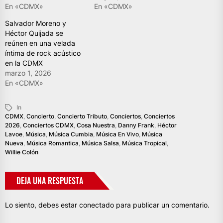
En «CDMX»
En «CDMX»
Salvador Moreno y
Héctor Quijada se
reúnen en una velada
íntima de rock acústico
en la CDMX
marzo 1, 2026
En «CDMX»
In
CDMX
,
Concierto
,
Concierto Tributo
,
Conciertos
,
Conciertos
2026
,
Conciertos CDMX
,
Cosa Nuestra
,
Danny Frank
,
Héctor
Lavoe
,
Música
,
Música Cumbia
,
Música En Vivo
,
Música
Nueva
,
Música Romantica
,
Música Salsa
,
Música Tropical
,
Willie Colón
DEJA UNA RESPUESTA
Lo siento, debes estar
conectado
para publicar un comentario.