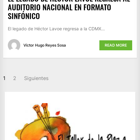
AUDITORIO NACIONAL EN FORMATO
SINFÓNICO
El legado de Héctor Lavoe regresa a la CDMX…
Víctor Hugo Reyes Sosa
READ MORE
PAGINACIÓN
1
2
Siguientes
DE
ENTRADAS