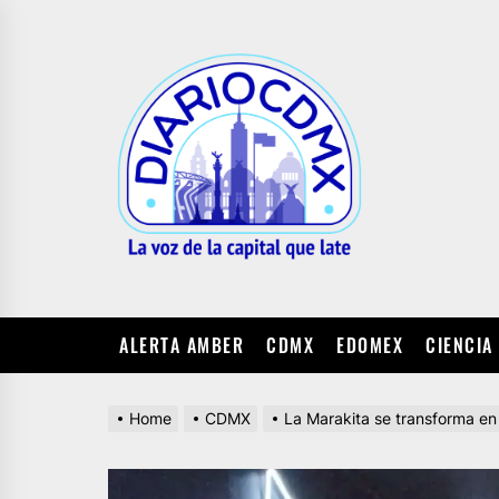
Skip
to
DIARIO
the
CDMX
content
ALERTA AMBER
CDMX
EDOMEX
CIENCIA
Home
CDMX
La Marakita se transforma en