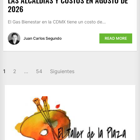
2026
El Gas Bienestar en la CDMX tiene un costo de…
Juan Carlos Segundo
READ MORE
PAGINACIÓN
1
2
…
54
Siguientes
DE
ENTRADAS