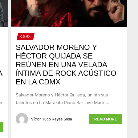
CDMX
SALVADOR MORENO Y
HÉCTOR QUIJADA SE
REÚNEN EN UNA VELADA
A
ÍNTIMA DE ROCK ACÚSTICO
EN LA CDMX
Salvador Moreno y Héctor Quijada, unirán sus
un
talentos en La Marakita Piano Bar Live Music…
Víctor Hugo Reyes Sosa
READ MORE