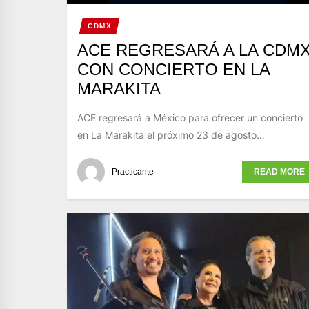
CDMX
ACE REGRESARÁ A LA CDM
CON CONCIERTO EN LA
MARAKITA
ACE regresará a México para ofrecer un concierto
en La Marakita el próximo 23 de agosto…
Practicante
READ MORE