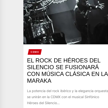
CDMX
EL ROCK DE HÉROES DEL
SILENCIO SE FUSIONARÁ
CON MÚSICA CLÁSICA EN LA
MARAKA
La potencia del rock ibérico y la elegancia orquesta
se unirán en la CDMX con el musical Sinfónico
Héroes del Silencio…