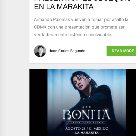
EN LA MARAKITA
Armando Palomas vuelven a tomar por asalto la
CDMX con una presentación que promete ser
verdaderamente histórica e inolvidable…
Juan Carlos Segundo
READ MORE