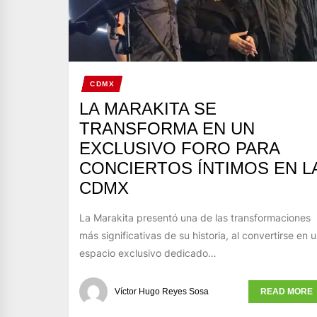
CDMX
LA MARAKITA SE
TRANSFORMA EN UN
EXCLUSIVO FORO PARA
CONCIERTOS ÍNTIMOS EN L
CDMX
La Marakita presentó una de las transformaciones
más significativas de su historia, al convertirse en 
espacio exclusivo dedicado…
Víctor Hugo Reyes Sosa
READ MORE