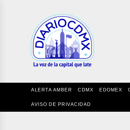
Skip
to
DIARIO
the
CDMX
content
ALERTA AMBER
CDMX
EDOMEX
AVISO DE PRIVACIDAD