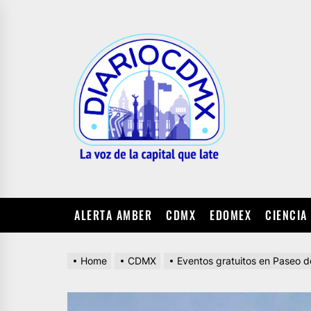
Skip
to
DIARIO
the
CDMX
content
ALERTA AMBER
CDMX
EDOMEX
CIENCIA
Home
CDMX
Eventos gratuitos en Paseo 