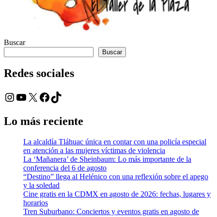
Buscar
Buscar
Redes sociales
Instagram
YouTube
X
Facebook
TikTok
Lo más reciente
La alcaldía Tláhuac única en contar con una policía especial
en atención a las mujeres víctimas de violencia
La ‘Mañanera’ de Sheinbaum: Lo más importante de la
conferencia del 6 de agosto
“Destino” llega al Helénico con una reflexión sobre el apego
y la soledad
Cine gratis en la CDMX en agosto de 2026: fechas, lugares y
horarios
Tren Suburbano: Conciertos y eventos gratis en agosto de