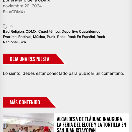
noviembre 20, 2024
En «CDMX»
In
Bad Religion
,
CDMX
,
Cuauhtémoc
,
Deportivo Cuauhtémoc
,
Evaristo
,
Festival
,
Música
,
Punk
,
Rock
,
Rock En Español
,
Rock
Nacional
,
Ska
DEJA UNA RESPUESTA
Lo siento, debes estar
conectado
para publicar un comentario.
MÁS CONTENIDO
ALCALDESA DE TLÁHUAC INAUGURA
LA FERIA DEL ELOTE Y LA TORTILLA EN
SAN JUAN IXTAYOPAN