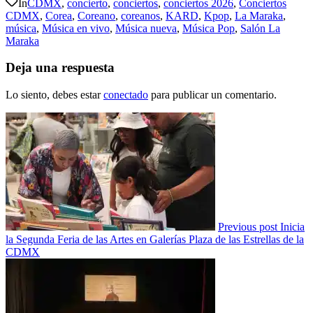
In
CDMX
,
concierto
,
conciertos
,
conciertos 2026
,
Conciertos
CDMX
,
Corea
,
Coreano
,
coreanos
,
KARD
,
Kpop
,
La Maraka
,
música
,
Música en vivo
,
Música nueva
,
Música Pop
,
Salón La
Maraka
Deja una respuesta
Lo siento, debes estar
conectado
para publicar un comentario.
Previous post
Inicia
la Segunda Feria de las Artes en Galerías Plaza de las Estrellas de la
CDMX