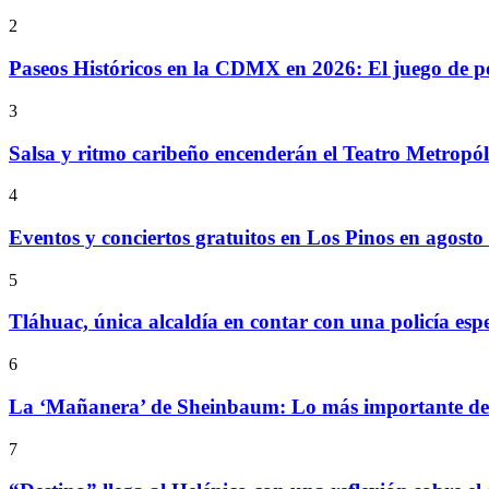
2
Paseos Históricos en la CDMX en 2026: El juego de p
3
Salsa y ritmo caribeño encenderán el Teatro Metropó
4
Eventos y conciertos gratuitos en Los Pinos en agosto
5
Tláhuac, única alcaldía en contar con una policía espe
6
La ‘Mañanera’ de Sheinbaum: Lo más importante de l
7