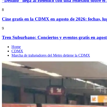
“Destino” llega al Helénico con una reflexión sobre el
8
Cine gratis en la CDMX en agosto de 2026: fechas, lu
9
Tren Suburbano: Conciertos y eventos gratis en agos
Home
CDMX
Marcha de trabajadores del Metro detiene la CDMX