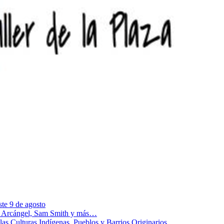
te 9 de agosto
s, Arcángel, Sam Smith y más…
las Culturas Indígenas, Pueblos y Barrios Originarios