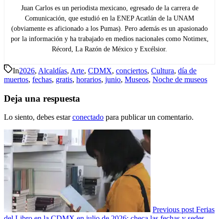
Juan Carlos es un periodista mexicano, egresado de la carrera de
Comunicación, que estudió en la ENEP Acatlán de la UNAM
(obviamente es aficionado a los Pumas). Pero además es un apasionado
por la información y ha trabajado en medios nacionales como Notimex,
Récord, La Razón de México y Excélsior.
In
2026
,
Alcaldías
,
Arte
,
CDMX
,
conciertos
,
Cultura
,
día de
muertos
,
fechas
,
gratis
,
horarios
,
junio
,
Museos
,
Noche de museos
Deja una respuesta
Lo siento, debes estar
conectado
para publicar un comentario.
Previous post
Ferias
del Libro en la CDMX en julio de 2026: checa las fechas y sedes