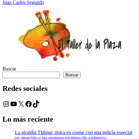
Juan Carlos Segundo
Buscar
Buscar
Redes sociales
Instagram
YouTube
X
Facebook
TikTok
Lo más reciente
La alcaldía Tláhuac única en contar con una policía especial
en atención a las mujeres víctimas de violencia