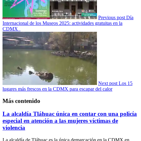
Previous post
Día
Internacional de los Museos 2025: actividades gratuitas en la
CDMX
Next post
Los 15
lugares más frescos en la CDMX para escapar del calor
Más contenido
La alcaldía Tláhuac única en contar con una policía
especial en atención a las mujeres víctimas de
violencia
La alcaldía de Tláhuac es la única demarcación en la CDMX en