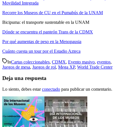
Movilidad Integrada
Recorre los Museos de CU en el Pumabús de la UNAM
Bicipuma: el transporte sustentable en la UNAM
Dónde se encuentra el panteón Trans de la CDMX
Por qué aumentas de peso en la Menopausia
Cuánto cuesta un tour por el Estadio Azteca
In
Cartas coleccionables
,
CDMX
,
Evento masivo
,
eventos
,
Juegos de mesa
,
Juegos de rol
,
Mega XP
,
World Trade Center
Deja una respuesta
Lo siento, debes estar
conectado
para publicar un comentario.