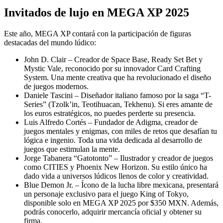
Invitados de lujo en MEGA XP 2025
Este año, MEGA XP contará con la participación de figuras
destacadas del mundo lúdico:
John D. Clair – Creador de Space Base, Ready Set Bet y
Mystic Vale, reconocido por su innovador Card Crafting
System. Una mente creativa que ha revolucionado el diseño
de juegos modernos.
Daniele Tascini – Diseñador italiano famoso por la saga “T-
Series” (Tzolk’in, Teotihuacan, Tekhenu). Si eres amante de
los euros estratégicos, no puedes perderte su presencia.
Luis Alfredo Cortés – Fundador de Adigma, creador de
juegos mentales y enigmas, con miles de retos que desafían tu
lógica e ingenio. Toda una vida dedicada al desarrollo de
juegos que estimulan la mente.
Jorge Tabanera “Gatotonto” – Ilustrador y creador de juegos
como CITIES y Phoenix New Horizon. Su estilo único ha
dado vida a universos lúdicos llenos de color y creatividad.
Blue Demon Jr. – Ícono de la lucha libre mexicana, presentará
un personaje exclusivo para el juego King of Tokyo,
disponible solo en MEGA XP 2025 por $350 MXN. Además,
podrás conocerlo, adquirir mercancía oficial y obtener su
firma.