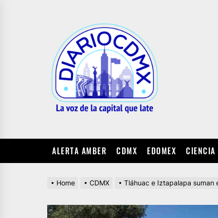
Skip
to
DIARIO
the
CDMX
content
ALERTA AMBER
CDMX
EDOMEX
CIENCIA
Home
CDMX
Tláhuac e Iztapalapa suman 