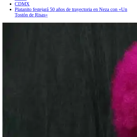
CDMX
Platanito festejará 50 años de trayectoria en Neza con «Un
Tostón de Risas»