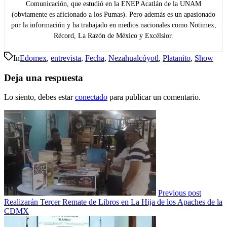
Comunicación, que estudió en la ENEP Acatlán de la UNAM
(obviamente es aficionado a los Pumas). Pero además es un apasionado
por la información y ha trabajado en medios nacionales como Notimex,
Récord, La Razón de México y Excélsior.
In
Edomex
,
entrevista
,
Fecha
,
Nezahualcóyotl
,
Platanito
,
Show
Deja una respuesta
Lo siento, debes estar
conectado
para publicar un comentario.
Previous post
Realizarán Tercer Remate de Libros en La Hija de los Apaches de la
CDMX