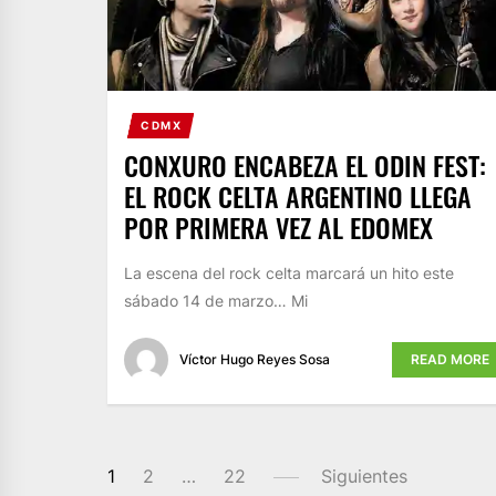
CDMX
CONXURO ENCABEZA EL ODIN FEST:
EL ROCK CELTA ARGENTINO LLEGA
POR PRIMERA VEZ AL EDOMEX
La escena del rock celta marcará un hito este
sábado 14 de marzo… Mi
Víctor Hugo Reyes Sosa
READ MORE
PAGINACIÓN
1
2
…
22
Siguientes