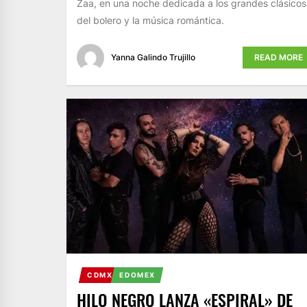
Zaa, en una noche dedicada a los grandes clásicos
del bolero y la música romántica.
Yanna Galindo Trujillo
READ MORE
CDMX
EDOMEX
HILO NEGRO LANZA «ESPIRAL» DE