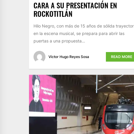
CARA A SU PRESENTACIÓN EN
ROCKOTITLÁN
Hilo Negro, con más de 15 años de sólida trayector
en la escena musical, se prepara para abrir las
puertas a una propuesta…
Víctor Hugo Reyes Sosa
READ MORE