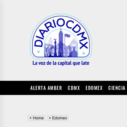
Skip
to
DIARIO
the
CDMX
content
ALERTA AMBER
CDMX
EDOMEX
CIENCIA
Home
Edomex