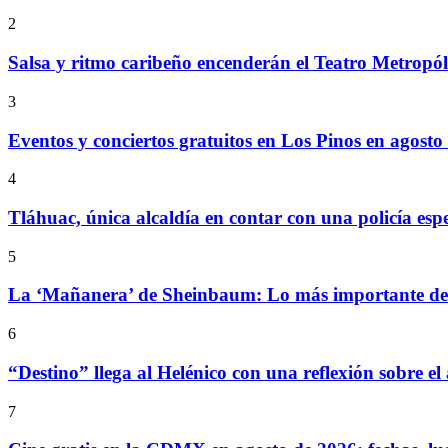
2
Salsa y ritmo caribeño encenderán el Teatro Metropó
3
Eventos y conciertos gratuitos en Los Pinos en agosto
4
Tláhuac, única alcaldía en contar con una policía espe
5
La ‘Mañanera’ de Sheinbaum: Lo más importante de l
6
“Destino” llega al Helénico con una reflexión sobre el
7