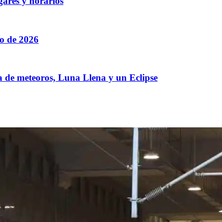
gares y horarios
to de 2026
a de meteoros, Luna Llena y un Eclipse