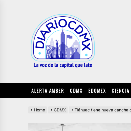
Skip
to
DIARIO
the
CDMX
content
ALERTA AMBER
CDMX
EDOMEX
CIENCIA
Home
CDMX
Tláhuac tiene nueva cancha d