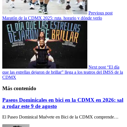
Previous post
Maratón de la CDMX 2025: ruta, horario y dónde verlo
Next post
“El día
que las estrellas dejaron de brillar” llega a los teatros del IMSS de la
CDMX
Más contenido
Paseos Dominicales en bici en la CDMX en 2026: sal
a rodar este 9 de agosto
El Paseo Dominical Muévete en Bici de la CDMX comprende…