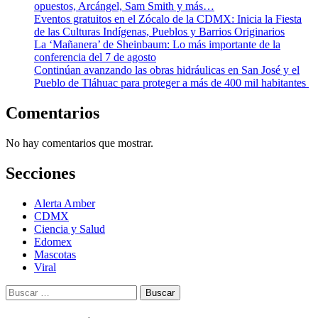
opuestos, Arcángel, Sam Smith y más…
Eventos gratuitos en el Zócalo de la CDMX: Inicia la Fiesta
de las Culturas Indígenas, Pueblos y Barrios Originarios
La ‘Mañanera’ de Sheinbaum: Lo más importante de la
conferencia del 7 de agosto
Continúan avanzando las obras hidráulicas en San José y el
Pueblo de Tláhuac para proteger a más de 400 mil habitantes
Comentarios
No hay comentarios que mostrar.
Secciones
Alerta Amber
CDMX
Ciencia y Salud
Edomex
Mascotas
Viral
Buscar: