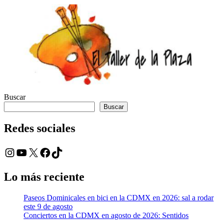
Buscar
Buscar
Redes sociales
Instagram
YouTube
X
Facebook
TikTok
Lo más reciente
Paseos Dominicales en bici en la CDMX en 2026: sal a rodar
este 9 de agosto
Conciertos en la CDMX en agosto de 2026: Sentidos