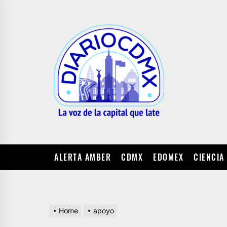
Skip
to
DIARIO
the
CDMX
content
ALERTA AMBER
CDMX
EDOMEX
CIENCIA
Home
apoyo