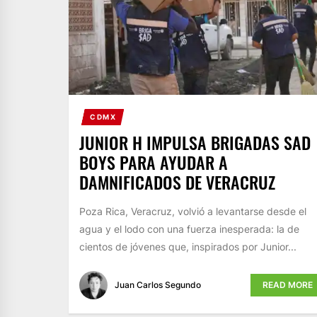
CDMX
JUNIOR H IMPULSA BRIGADAS SAD
BOYS PARA AYUDAR A
DAMNIFICADOS DE VERACRUZ
Poza Rica, Veracruz, volvió a levantarse desde el
agua y el lodo con una fuerza inesperada: la de
cientos de jóvenes que, inspirados por Junior...
Juan Carlos Segundo
READ MORE