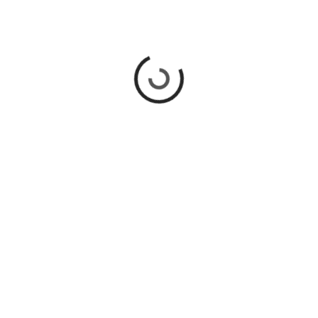
CDMX
EGREGOR: RITUAL ESCÉNICO
DEL FUTURO EN LA CAPILLA
GÓTICA DEL HELÉNICO
Un ritual escénico entre lo humano y lo post-humano llega a la
CDMX: EGREGOR
Diario CDMX Digital
READ MORE