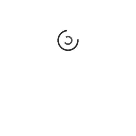
Y MARCHA ESTE 8 DE MARZO
En la CDMX se llevarán a cabo una serie de actividades este 8
de marzo…
Diario CDMX Digital
READ MORE