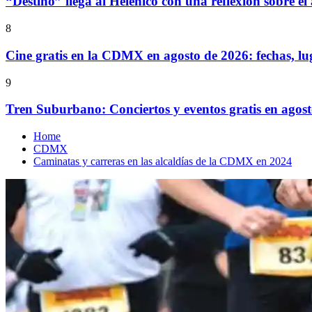
“Destino” llega al Helénico con una reflexión sobre el
8
Cine gratis en la CDMX en agosto de 2026: fechas, lu
9
Tren Suburbano: Conciertos y eventos gratis en agos
Home
CDMX
Caminatas y carreras en las alcaldías de la CDMX en 2024