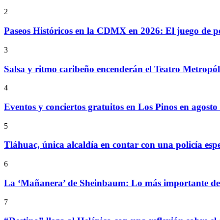
2
Paseos Históricos en la CDMX en 2026: El juego de p
3
Salsa y ritmo caribeño encenderán el Teatro Metropó
4
Eventos y conciertos gratuitos en Los Pinos en agosto
5
Tláhuac, única alcaldía en contar con una policía espe
6
La ‘Mañanera’ de Sheinbaum: Lo más importante de l
7