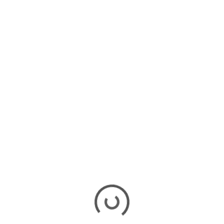
CDMX
HILO NEGRO RINDE
HOMENAJE AL DÍA DE
MUERTOS CON CONCIERTO
EN PANTEÓN DE LA CDMX
Por Víctor Reyes El grupo de rock mexicano Hilo
Negro se prepara para celebrar el Día de Muertos en
la CDMX con una serie de...