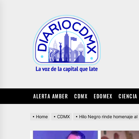
Skip
to
DIARIO
the
CDMX
content
ALERTA AMBER
CDMX
EDOMEX
CIENCIA
Home
CDMX
Hilo Negro rinde homenaje al