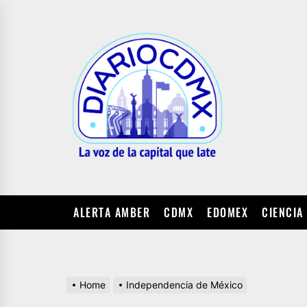
Skip
to
DIARIO
the
CDMX
content
ALERTA AMBER
CDMX
EDOMEX
CIENCIA
Home
Independencia de México