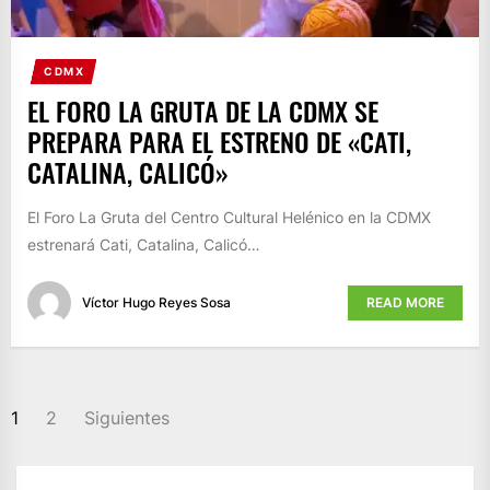
CDMX
EL FORO LA GRUTA DE LA CDMX SE
PREPARA PARA EL ESTRENO DE «CATI,
CATALINA, CALICÓ»
El Foro La Gruta del Centro Cultural Helénico en la CDMX
estrenará Cati, Catalina, Calicó…
Víctor Hugo Reyes Sosa
READ MORE
PAGINACIÓN
1
2
Siguientes
DE
ENTRADAS