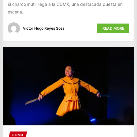
El charco inútil llega a la CDMX, una destacada puesta en
escena…
Víctor Hugo Reyes Sosa
READ MORE
CDMX