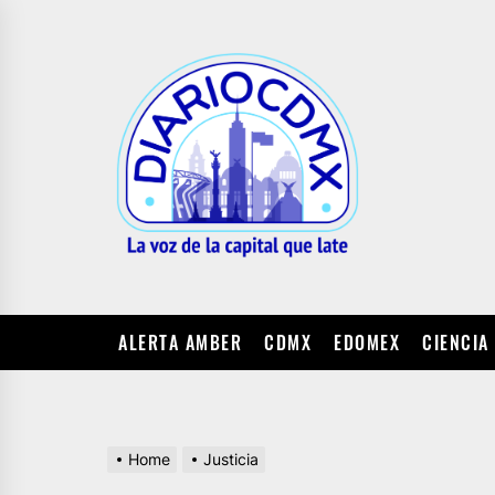
Skip
to
DIARIO
the
CDMX
content
ALERTA AMBER
CDMX
EDOMEX
CIENCIA
Home
Justicia