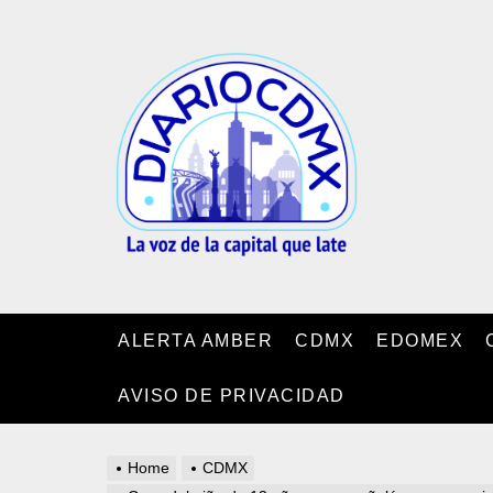
Skip
to
DIARIO
the
CDMX
content
ALERTA AMBER
CDMX
EDOMEX
AVISO DE PRIVACIDAD
Home
CDMX