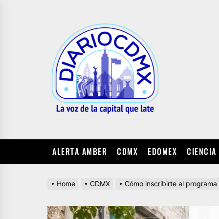
Skip
to
DIARIO
the
CDMX
content
ALERTA AMBER
CDMX
EDOMEX
CIENCIA
Home
CDMX
Cómo inscribirte al program