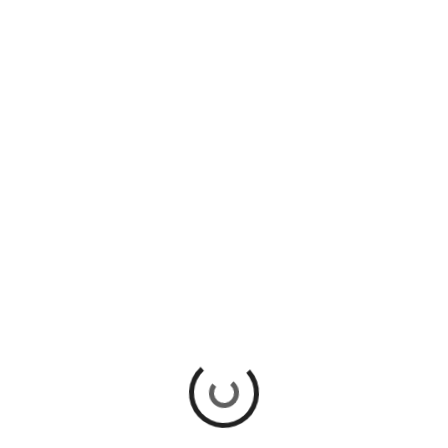
CDMX
NAVIDAD MEDIEVAL EN EL
DESIERTO DE LOS LEONES DE LA
CDMX
El espíritu navideño se fusionará con la mitología vikinga y
medieval este 14 de diciembre en un evento singular: la
"Navidad Medieval Encantada: Yule" en...